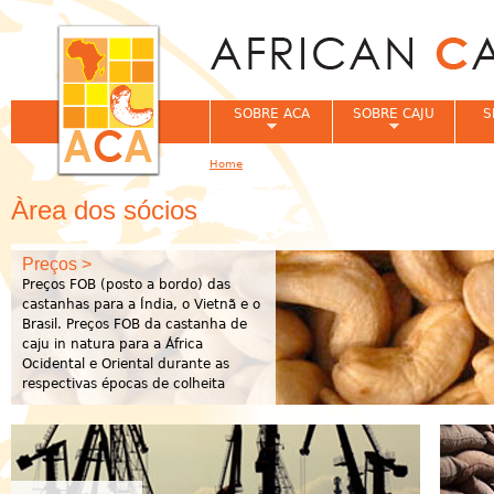
Jum
SOBRE ACA
SOBRE CAJU
S
Home
You are here
Àrea dos sócios
Preços >
Preços FOB (posto a bordo) das
castanhas para a Índia, o Vietnã e o
Brasil. Preços FOB da castanha de
caju in natura para a África
Ocidental e Oriental durante as
respectivas épocas de colheita