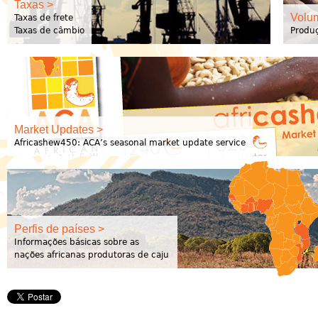
Taxas >
Volu
Taxas de frete
Taxas de câmbio
Produç
Market Updates >
Africashew450: ACA’s seasonal market update service
Perfis de países >
Informações básicas sobre as
nações africanas produtoras de caju